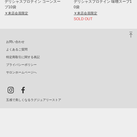
デリシャスプロテイン コーンスー
デリシャスプロテイン 味噌スープ1
プ10袋
0袋
￥来店会員限定
￥来店会員限定
SOLD OUT
お問い合わせ
よくあるご質問
特定商取引に関する表記
プライバシーポリシー
サロンホームページへ
五感で美しくなるラグジュアリーストア