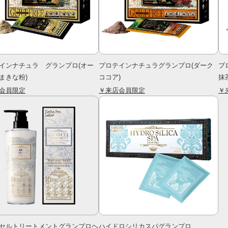
インナチュラ グランプロ(オー
プロテインナチュラグランプロ(ダーク
プ
まきな粉)
ココア)
抹
会員限定
￥来店会員限定
￥
セルトリートメントグランプロヘ
ハイドロシリカスパグランプロ