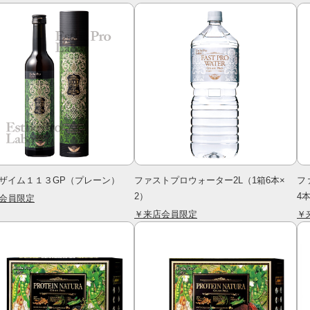
ザイム１１３GP（プレーン）
ファストプロウォーター2L（1箱6本×
フ
2）
4
会員限定
￥来店会員限定
￥