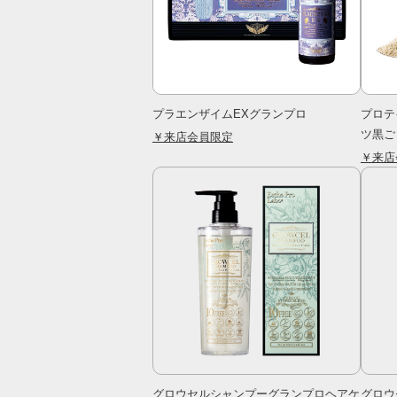
プラエンザイムEXグランプロ
プロテ
ツ黒ご
￥来店会員限定
￥来店
グロウセルシャンプーグランプロヘアケ
グロウ