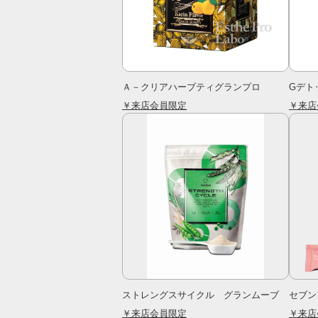
Ａ－クリアハーブティグランプロ
Gデト
￥来店会員限定
￥来店
ストレングスサイクル グランムーブ
セブン
￥来店会員限定
￥来店