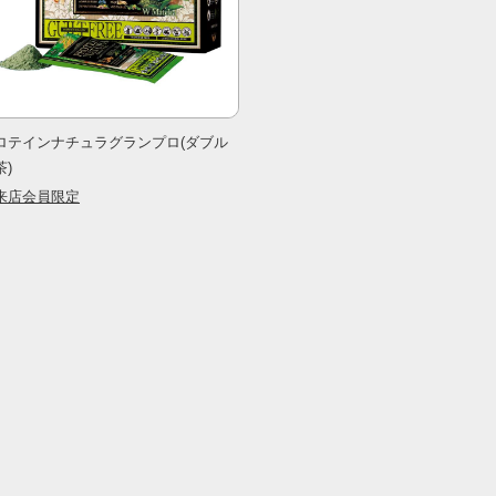
ロテインナチュラグランプロ(ダブル
茶)
来店会員限定