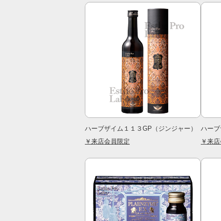
ハーブザイム１１３GP（ジンジャー）
ハーブ
￥来店会員限定
￥来店