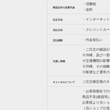
・消費税
商品以外の必要代金
・送料
・インターネット
注文方法
・クレジットカー
支払方法
・代金前払い
支払期限
・ご注文の確認が
※沖縄、及び一部
※交通機関の影響
引渡し時期
※沖縄、その他離
※船便など通常の
ご注文確定後のキ
キャンセルについて
・お客様都合での
商品不良(破損等
お客様より当ショ
（当ショップが送