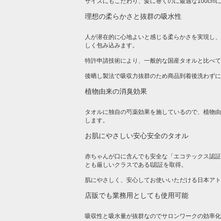
サイズにもこだわり、髪に巻くのに最適な100cm
理想の柔らかさと抜群の吸水性
人が潜在的に心地よいと感じる柔らかさを実現し、
しく包み込みます。
特許申請技術により、一般的な国産タオルと比べて
後晒し製法で吸収力抜群のため商品到着後洗わずに
植物由来の消臭効果
タオルに独自の芍薬効果を施しているので、植物由
します。
お肌にやさしい安心安全のタオル
赤ちゃんが口に含んでも安全な「エコテックス認証
とも厳しいクラスであるI認証を取得。
肌にやさしく、安心してお使いいただける日本アト
店販でも業務用としても使用可能
吸収性と吸水量が抜群なのでサロンワークの効率化