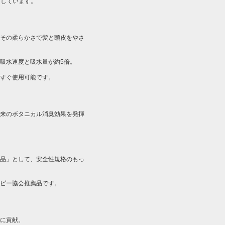
にしています。
その柔らかさで髪と頭皮をやさ
吸水速度と吸水量が約5倍。
すぐ使用可能です。
来のボタニカル消臭効果を発揮
品」として、安全性規格のもっ
ピー協会推薦品です。
に貢献。