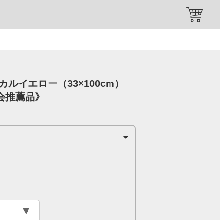
ルイエロー（33×100cm）
会推薦品》