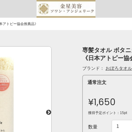
日本アトピー協会推薦品》
専髪タオル ボタニカ
《日本アトピー協
ブランド：
おぼろタオル
通常注文
¥1,650
獲得予定ポイント：15pt
数量