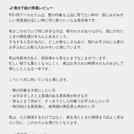
🌙 清水千絵の実感レビュー
RS-28アールセラムは、艶の印象を上品に育てたい時や、肌にみずみず
しい密度感がほしい時に手に取りたくなる美容液です。
私がこのセラムで特に好きなのは、軽やかさがありながら、肌にのせた
ときの満足感がきちんとあるところ。
するすると広がるのに、どこか頼もしさもあり、朝のお手入れにも夜の
お手入れにも取り入れやすいと感じています。
私は化粧水のあと、顔全体から首もとまでなじませています。
忙しい朝でも重たくなりにくく、夜はお手入れの時間そのものを少し丁
寧にしたくなる一本です。
こういう方に向いていると感じます。
・艶の印象を大切にしたい方
・みずみずしさと上質感のある美容液が好きな方
・首もとまで含めて、すっきりとした印象でお手入れしたい方
・毎日続ける美容液に、使用感の満足度も求めたい方
私は、ただ保湿するだけではなく、鏡を見たときの表情まで品よく見せ
たい日に、このセラムを選びたくなります。