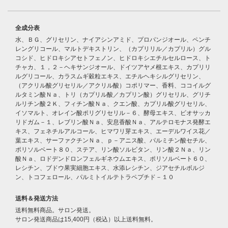
全成分表
水、ＢＧ、グリセリン、ナイアシンアミド、プロパンジオール、ペンチ
レングリコール、マルトデキストリン、（カプリリル／カプリル）グル
コシド、ヒドロキシアセトフェノン、ヒドロキシエチルセルロース、ト
チャカ、１，２－ヘキサンジオール、ドイツアヤメ根エキス、カプリリ
ルグリコール、カラスムギ穀粒エキス、エチルヘキシルグリセリン、
（アクリル酸グリセリル／アクリル酸）コポリマー、香料、ココイルグ
ルタミン酸Ｎａ、トリ（カプリル酸／カプリン酸）グリセリル、グリチ
ルリチン酸２Ｋ、フィチン酸Ｎａ、クエン酸、カプリル酸グリセリル、
イソマルト、オレイン酸ポリグリセリル－６、酵母エキス、ビオサッカ
リドガム－１、レブリン酸Ｎａ、安息香酸Ｎａ、アルテロモナス発酵エ
キス、フェネチルアルコール、ヒマワリ芽エキス、エーデルワイス花／
葉エキス、サーファクチンＮａ、ｐ－アニス酸、パルミチン酸セチル、
ポリソルベート８０、ステア、リン酸ソルビタン、リン酸２Ｎａ、リン
酸Ｎａ、ロドデンドロンフェルギネウムエキス、ポリソルベート６０、
レシチン、ブドウ果実細胞エキス、水添レシチン、ジアセチルボルジ
ン、トコフェロール、パルミトイルテトラペプチド－１０
送料＆発送方法
送料無料商品。サロン発送。
サロン発送商品は15,400円（税込）以上送料無料。