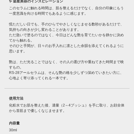
✨ 金星美容のインスピレーション
このセラムに触れる時間は、肌を整えるだけでなく、自分の印象にもう
一度意識を向ける時間でもあるように感じます。
慌ただしい日でも、手のひらでやさしくなじませる数秒があるだけで、
気持ちの向きが少し変わることがあります。
ただ急いで塗るのではなく、今日はどんな艶を育てたいかを静かに決め
てから触れる。
そのひと手間が、日々のお手入れに凛とした余韻を添えてくれるように
思います。
艶は、ただ光ることではなく、その人の選び方や重ねてきた時間まで映
すもの。
RS-28アールセラムは、そんな艶の格を少しずつ深めていきたい方に、
心地よく寄り添ってくれる一本です。
使用方法
化粧水でお肌を整えた後、適量（2～4プッシュ）を手に取り、お顔全体
から首筋まで優しくなじませます。
内容量
30ml